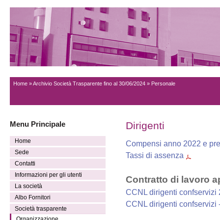
Home
»
Archivio Società Trasparente fino al 30/06/2024
» Personale
Menu Principale
Dirigenti
Home
Compensi anno 2022 e pre
Sede
Tassi di assenza
Contatti
Informazioni per gli utenti
Contratto di lavoro a
La società
CCNL dirigenti confservizi
Albo Fornitori
CCNL dirigenti confservizi 
Società trasparente
Organizzazione