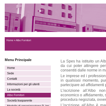
Home
» Albo Fornitori
Menu Principale
La Spes ha istituito un Alb
da cui poter attingere per
Home
consentiti dalle norme in m
Sede
Le imprese ed i professioni
Contatti
in qualsiasi momento, pur
Informazioni per gli utenti
partecipare ad affidamenti 
La società
L’iscrizione all’Albo n
economico o affidamento, s
Albo Fornitori
procedura negoziata, ovvero 
Società trasparente
L’iscrizione all’Albo è ma