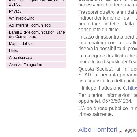
Modello di organizzazione D. lgs
necessario chiedere una n
231/01
Privacy
Trascorsi quattro anni dall
indipendentemente dal f
Whistleblowing
procedure indette dalla
Atti afferenti i comuni soci
cancellato d’ufficio.
Bandi ERP e comunicazioni varie
In caso di riscontrata perdi
dei Comuni Soci
incompatibili con la caratte
Mappa del sito
riserva la possibilità di pr
Links
Le categorie di attività ch
Area riservata
modelli predisposti per l’is
Archivio Fotografico
Questa Società, ai fini de
START e pertanto potranno 
risultino iscritti a detta piat
Il link per l’adesione è:
http
Per ulteriori informazioni 
oppure tel. 0573/504234.
L’Albo è reso pubblico in 
trimestralmente.
Albo Fornitori
aggior