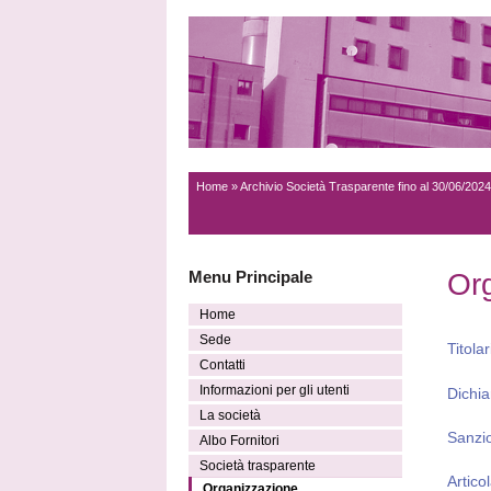
Home
»
Archivio Società Trasparente fino al 30/06/2024
Menu Principale
Or
Home
Sede
Titola
Contatti
Informazioni per gli utenti
Dichia
La società
Sanzi
Albo Fornitori
Società trasparente
Artico
Organizzazione