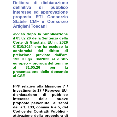
Delibera di dichiarazione
definitiva di pubblico
interesse ed approvazione
proposta RTI Consorzio
Stabile CMF e Consorzio
Artigiani Toscani
Avviso dopo la pubblicazione
il 05.02.26 della Sentenza della
Corte di Giustizia EU n. 2026
C-810/2024 che ha escluso la
conformità del diritto di
prelazione previsto dall’art.
193 D.Lgs. 36/2023 al diritto
europeo – proroga del termine
al 31.05.26 per la
presentazione delle domande
al GSE
PPP relativo alla Missione 7 /
Investimento 17 / Repower EU
-
dichiarazione di pubblico
interesse delle nuove
proposte pervenute ai sensi
dell'art. 193, comma 4 e 5, del
Codice dei Contratti Pubblici -
attivazione della procedura di