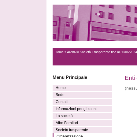
Home
»
Archivio Società Trasparente fino al 30/06/2024
Menu Principale
Enti 
Home
(ness
Sede
Contatti
Informazioni per gli utenti
La società
Albo Fornitori
Società trasparente
Organizzazione