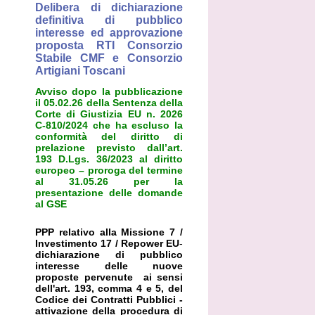
Delibera di dichiarazione
definitiva di pubblico
interesse ed approvazione
proposta RTI Consorzio
Stabile CMF e Consorzio
Artigiani Toscani
Avviso dopo la pubblicazione
il 05.02.26 della Sentenza della
Corte di Giustizia EU n. 2026
C-810/2024 che ha escluso la
conformità del diritto di
prelazione previsto dall’art.
193 D.Lgs. 36/2023 al diritto
europeo – proroga del termine
al 31.05.26 per la
presentazione delle domande
al GSE
PPP relativo alla Missione 7 /
Investimento 17 / Repower EU
-
dichiarazione di pubblico
interesse delle nuove
proposte pervenute ai sensi
dell'art. 193, comma 4 e 5, del
Codice dei Contratti Pubblici -
attivazione della procedura di