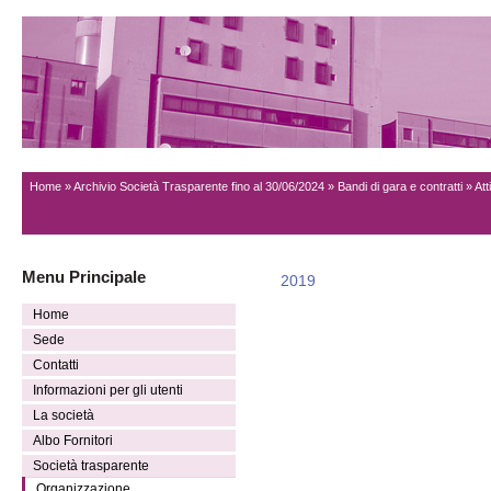
Home
»
Archivio Società Trasparente fino al 30/06/2024
»
Bandi di gara e contratti
» Att
Menu Principale
2019
Home
Sede
Contatti
Informazioni per gli utenti
La società
Albo Fornitori
Società trasparente
Organizzazione