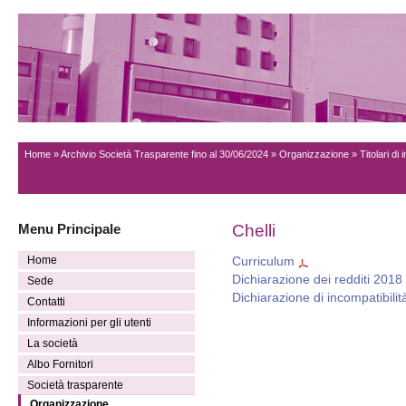
Home
»
Archivio Società Trasparente fino al 30/06/2024
»
Organizzazione
»
Titolari di
Menu Principale
Chelli
Home
Curriculum
Dichiarazione dei redditi 2018
Sede
Dichiarazione di incompatibilità
Contatti
Informazioni per gli utenti
La società
Albo Fornitori
Società trasparente
Organizzazione