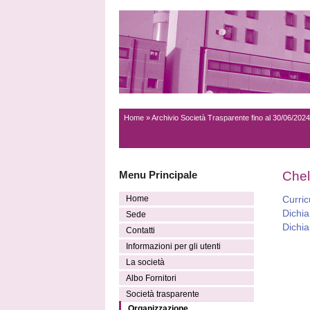
Home
»
Archivio Società Trasparente fino al 30/06/2024
Menu Principale
Chell
Home
Curri
Dichia
Sede
Dichia
Contatti
Informazioni per gli utenti
La società
Albo Fornitori
Società trasparente
Organizzazione