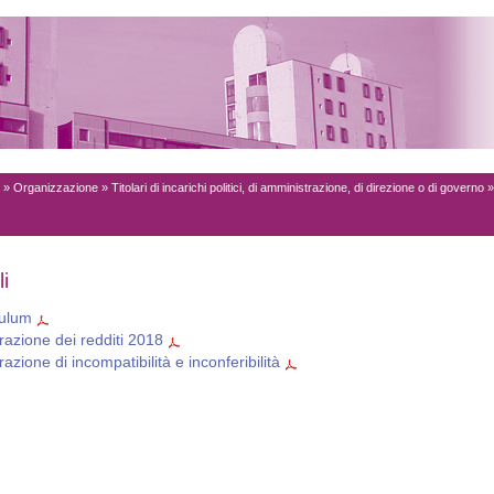
»
Organizzazione
»
Titolari di incarichi politici, di amministrazione, di direzione o di governo
i
culum
razione dei redditi 2018
razione di incompatibilità e inconferibilità