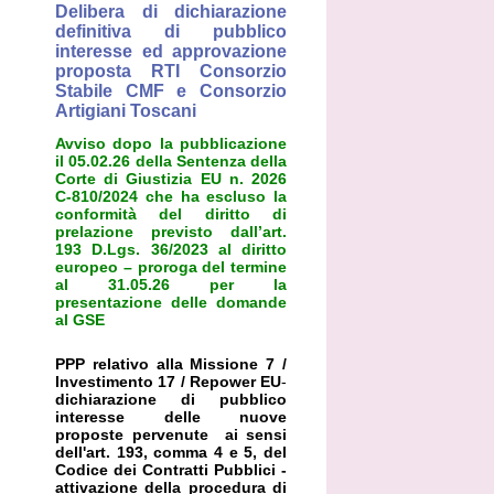
Delibera di dichiarazione
definitiva di pubblico
interesse ed approvazione
proposta RTI Consorzio
Stabile CMF e Consorzio
Artigiani Toscani
Avviso dopo la pubblicazione
il 05.02.26 della Sentenza della
Corte di Giustizia EU n. 2026
C-810/2024 che ha escluso la
conformità del diritto di
prelazione previsto dall’art.
193 D.Lgs. 36/2023 al diritto
europeo – proroga del termine
al 31.05.26 per la
presentazione delle domande
al GSE
PPP relativo alla Missione 7 /
Investimento 17 / Repower EU
-
dichiarazione di pubblico
interesse delle nuove
proposte pervenute ai sensi
dell'art. 193, comma 4 e 5, del
Codice dei Contratti Pubblici -
attivazione della procedura di