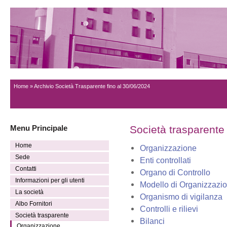
Home
» Archivio Società Trasparente fino al 30/06/2024
Menu Principale
Società trasparente
Home
Organizzazione
Sede
Enti controllati
Contatti
Organo di Controllo
Informazioni per gli utenti
Modello di Organizzazio
La società
Organismo di vigilanza
Albo Fornitori
Controlli e rilievi
Società trasparente
Bilanci
Organizzazione