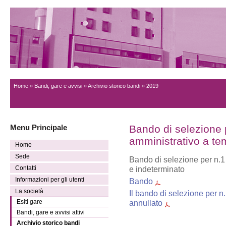
Home
»
Bandi, gare e avvisi
»
Archivio storico bandi
» 2019
Menu Principale
Bando di selezione 
amministrativo a te
Home
Sede
Bando di selezione per n.1
Contatti
e indeterminato
Informazioni per gli utenti
Bando
La società
Il bando di selezione per n
Esiti gare
annullato
Bandi, gare e avvisi attivi
Archivio storico bandi