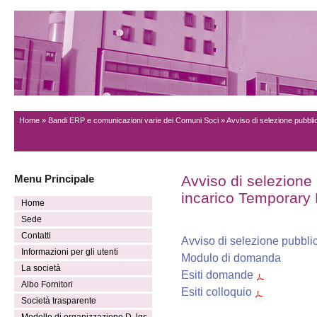
Home
»
Bandi ERP e comunicazioni varie dei Comuni Soci
» Avviso di selezione pubbl
Menu Principale
Avviso di selezione
incarico Temporary
Home
Sede
Contatti
Avviso di selezione pubbli
Informazioni per gli utenti
Modulo di domanda
La società
Esiti domande
Albo Fornitori
Esiti colloquio
Società trasparente