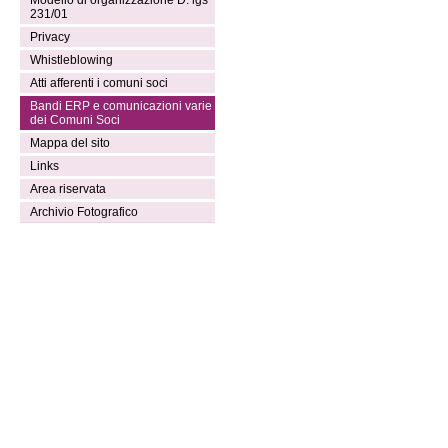
Modello di organizzazione D. lgs
231/01
Privacy
Whistleblowing
Atti afferenti i comuni soci
Bandi ERP e comunicazioni varie
dei Comuni Soci
Mappa del sito
Links
Area riservata
Archivio Fotografico