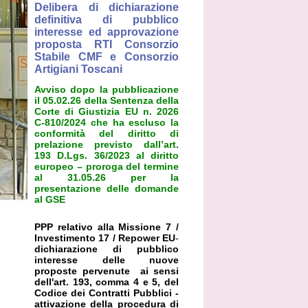
Delibera di dichiarazione
definitiva di pubblico
interesse ed approvazione
proposta RTI Consorzio
Stabile CMF e Consorzio
Artigiani Toscani
Avviso dopo la pubblicazione
il 05.02.26 della Sentenza della
Corte di Giustizia EU n. 2026
C-810/2024 che ha escluso la
conformità del diritto di
prelazione previsto dall’art.
193 D.Lgs. 36/2023 al diritto
europeo – proroga del termine
al 31.05.26 per la
presentazione delle domande
al GSE
PPP relativo alla Missione 7 /
Investimento 17 / Repower EU
-
dichiarazione di pubblico
interesse delle nuove
proposte pervenute ai sensi
dell'art. 193, comma 4 e 5, del
Codice dei Contratti Pubblici -
attivazione della procedura di