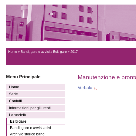
Home
»
Bandi, gare e avvisi
»
Esiti gare
» 2017
Menu Principale
Manutenzione e pront
Home
Verbale
Sede
Contatti
Informazioni per gli utenti
La società
Esiti gare
Bandi, gare e avvisi attivi
Archivio storico bandi