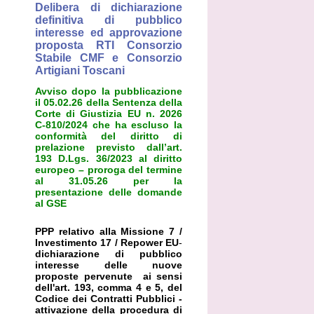
Delibera di dichiarazione
definitiva di pubblico
interesse ed approvazione
proposta RTI Consorzio
Stabile CMF e Consorzio
Artigiani Toscani
Avviso dopo la pubblicazione
il 05.02.26 della Sentenza della
Corte di Giustizia EU n. 2026
C-810/2024 che ha escluso la
conformità del diritto di
prelazione previsto dall’art.
193 D.Lgs. 36/2023 al diritto
europeo – proroga del termine
al 31.05.26 per la
presentazione delle domande
al GSE
PPP relativo alla Missione 7 /
Investimento 17 / Repower EU
-
dichiarazione di pubblico
interesse delle nuove
proposte pervenute ai sensi
dell'art. 193, comma 4 e 5, del
Codice dei Contratti Pubblici -
attivazione della procedura di