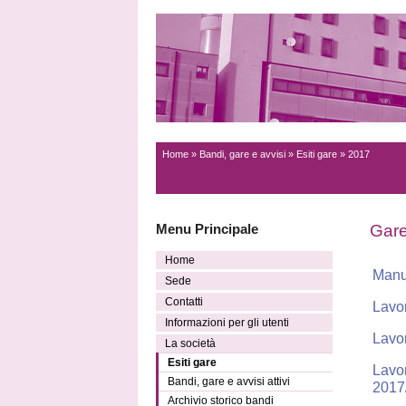
Home
»
Bandi, gare e avvisi
»
Esiti gare
» 2017
Menu Principale
Gar
Home
Manu
Sede
Contatti
Lavor
Informazioni per gli utenti
Lavo
La società
Esiti gare
Lavor
Bandi, gare e avvisi attivi
2017
Archivio storico bandi