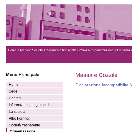
Home
»
Archivio Società Trasparente fino al 30/06/2024
»
Organizzazione
» Dichiarazi
Menu Principale
Massa e Cozzile
Home
Dichiarazione incompatibilità N
Sede
Contatti
Informazioni per gli utenti
La società
Albo Fornitori
Società trasparente
Organizzazione