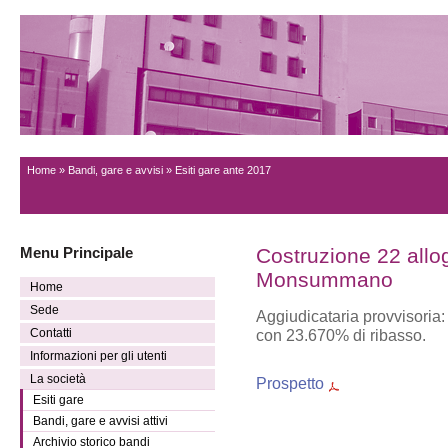
Home
»
Bandi, gare e avvisi
» Esiti gare ante 2017
Menu Principale
Costruzione 22 allo
Monsummano
Home
Sede
Aggiudicataria provvisoria
Contatti
con 23.670% di ribasso.
Informazioni per gli utenti
La società
Prospetto
Esiti gare
Bandi, gare e avvisi attivi
Archivio storico bandi