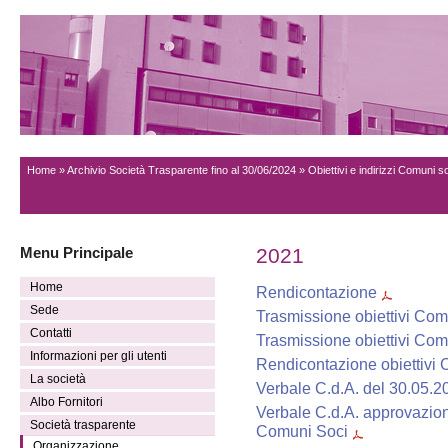
Home
»
Archivio Società Trasparente fino al 30/06/2024
» Obiettivi e indirizzi Comuni s
Menu Principale
2021
Home
Rendicontazione
Sede
Trasmissione obiettivi Com
Contatti
Trasmissione obiettivi Co
Informazioni per gli utenti
Rendicontazione obiettivi
La società
Verbale C.d.A. del 30.05.2
Albo Fornitori
Verbale C.d.A. approvazion
Società trasparente
Comuni Soci
Organizzazione