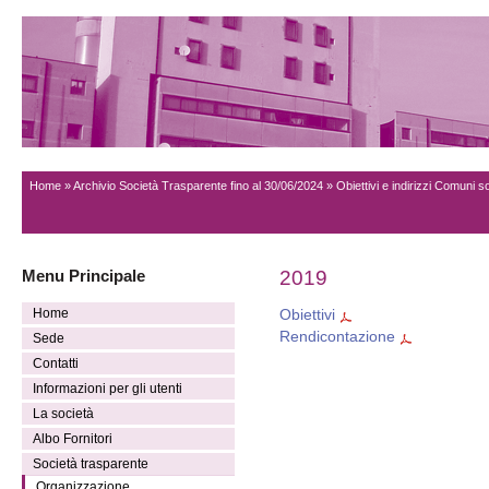
Home
»
Archivio Società Trasparente fino al 30/06/2024
» Obiettivi e indirizzi Comuni s
Menu Principale
2019
Home
Obiettivi
Rendicontazione
Sede
Contatti
Informazioni per gli utenti
La società
Albo Fornitori
Società trasparente
Organizzazione