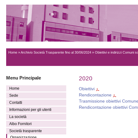
Home
»
Archivio Società Trasparente fino al 30/06/2024
» Obiettivi e indirizzi Comuni s
Menu Principale
2020
Home
Obiettivi
Rendicontazione
Sede
Trasmissione obiettivi Comun
Contatti
Rendicontazione obiettivi Co
Informazioni per gli utenti
La società
Albo Fornitori
Società trasparente
Organizzazione