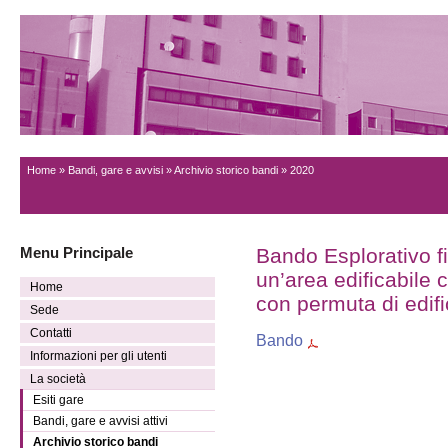
Home
»
Bandi, gare e avvisi
»
Archivio storico bandi
» 2020
Menu Principale
Bando Esplorativo fi
un’area edificabile
Home
con permuta di edific
Sede
Contatti
Bando
Informazioni per gli utenti
La società
Esiti gare
Bandi, gare e avvisi attivi
Archivio storico bandi