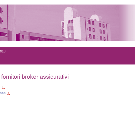
018
fornitori broker assicurativi
o
gara