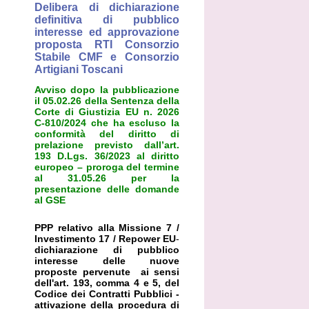
Delibera di dichiarazione
definitiva di pubblico
interesse ed approvazione
proposta RTI Consorzio
Stabile CMF e Consorzio
Artigiani Toscani
Avviso dopo la pubblicazione
il 05.02.26 della Sentenza della
Corte di Giustizia EU n. 2026
C-810/2024 che ha escluso la
conformità del diritto di
prelazione previsto dall’art.
193 D.Lgs. 36/2023 al diritto
europeo – proroga del termine
al 31.05.26 per la
presentazione delle domande
al GSE
PPP relativo alla Missione 7 /
Investimento 17 / Repower EU
-
dichiarazione di pubblico
interesse delle nuove
proposte pervenute ai sensi
dell'art. 193, comma 4 e 5, del
Codice dei Contratti Pubblici -
attivazione della procedura di