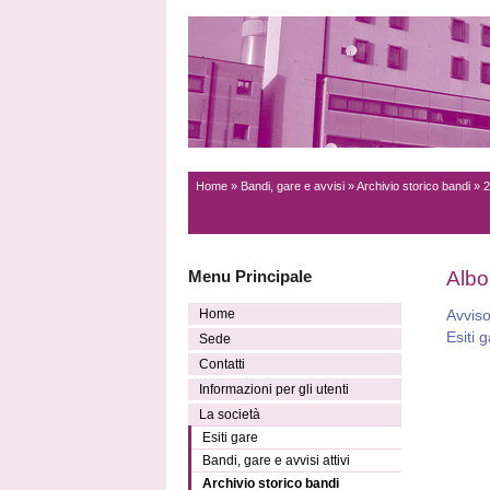
Home
»
Bandi, gare e avvisi
»
Archivio storico bandi
» 2
Menu Principale
Albo 
Home
Avvis
Esiti 
Sede
Contatti
Informazioni per gli utenti
La società
Esiti gare
Bandi, gare e avvisi attivi
Archivio storico bandi