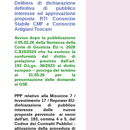
Delibera di dichiarazione
definitiva di pubblico
interesse ed approvazione
proposta RTI Consorzio
Stabile CMF e Consorzio
Artigiani Toscani
Avviso dopo la pubblicazione
il 05.02.26 della Sentenza della
Corte di Giustizia EU n. 2026
C-810/2024 che ha escluso la
conformità del diritto di
prelazione previsto dall’art.
193 D.Lgs. 36/2023 al diritto
europeo – proroga del termine
al 31.05.26 per la
presentazione delle domande
al GSE
PPP relativo alla Missione 7 /
Investimento 17 / Repower EU
-
dichiarazione di pubblico
interesse delle nuove
proposte pervenute ai sensi
dell'art. 193, comma 4 e 5, del
Codice dei Contratti Pubblici -
attivazione della procedura di