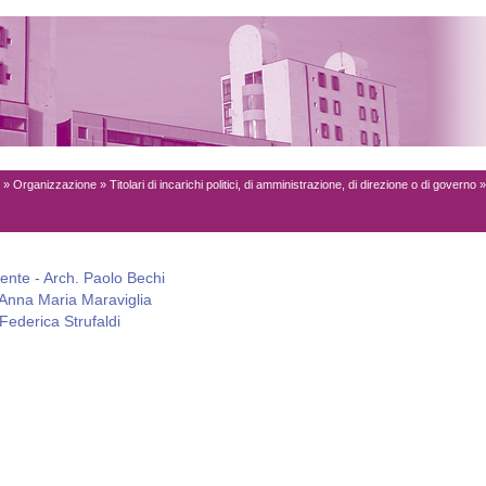
»
Organizzazione
»
Titolari di incarichi politici, di amministrazione, di direzione o di governo
ente - Arch. Paolo Bechi
Anna Maria Maraviglia
Federica Strufaldi