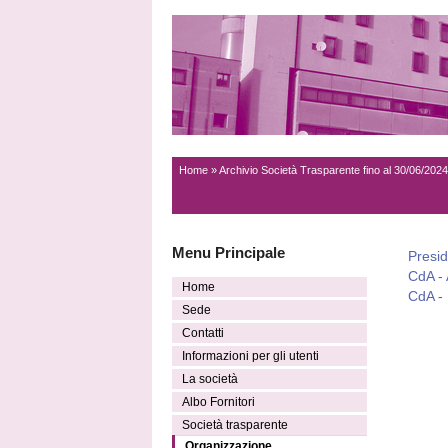
Home
»
Archivio Società Trasparente fino al 30/06/2024
Menu Principale
Presid
CdA - 
Home
CdA - 
Sede
Contatti
Informazioni per gli utenti
La società
Albo Fornitori
Società trasparente
Organizzazione