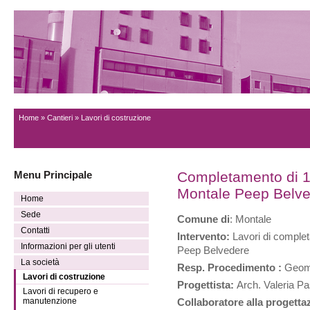
Home
»
Cantieri
» Lavori di costruzione
Menu Principale
Completamento di 1
Montale Peep Belv
Home
Sede
Comune di
: Montale
Contatti
Intervento:
Lavori di complet
Informazioni per gli utenti
Peep Belvedere
La società
Resp. Procedimento :
Geom.
Lavori di costruzione
Progettista:
Arch. Valeria Pa
Lavori di recupero e
manutenzione
Collaboratore alla progetta