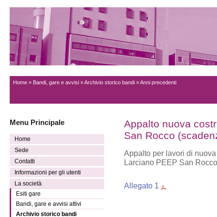
Home
»
Bandi, gare e avvisi
»
Archivio storico bandi
» Anni precedenti
Menu Principale
Appalto nuova costr
San Rocco (scaden
Home
Sede
Appalto per lavori di nuova
Contatti
Larciano PEEP San Rocc
Informazioni per gli utenti
La società
Allegato 1
Esiti gare
Bandi, gare e avvisi attivi
Archivio storico bandi