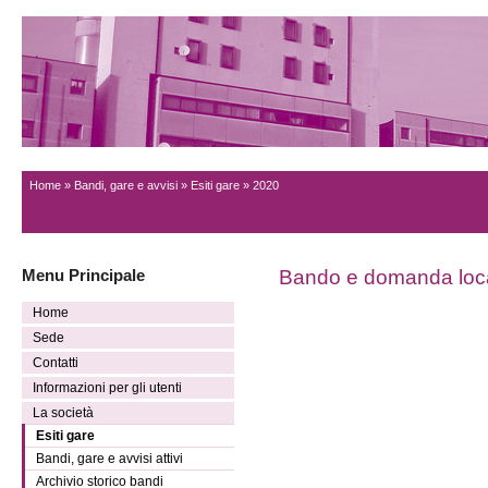
Home
»
Bandi, gare e avvisi
»
Esiti gare
» 2020
Menu Principale
Bando e domanda loca
Home
Sede
Contatti
Informazioni per gli utenti
La società
Esiti gare
Bandi, gare e avvisi attivi
Archivio storico bandi