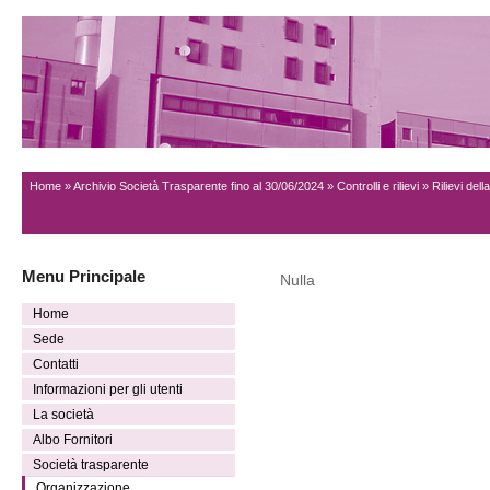
Home
»
Archivio Società Trasparente fino al 30/06/2024
»
Controlli e rilievi
» Rilievi dell
Menu Principale
Nulla
Home
Sede
Contatti
Informazioni per gli utenti
La società
Albo Fornitori
Società trasparente
Organizzazione